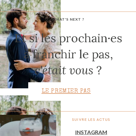
WHAT'S NEXT ?
CONTACT
Et si les prochain
·
es
à franchir le pas,
c'était vous
?
LE PREMIER PAS
SUIVRE LES ACTUS
INSTAGRAM