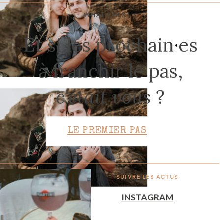
WHAT'S NEXT ?
CONTACT
Et si les prochain
·
es
à franchir le pas,
c'était vous
?
LE PREMIER PAS
SUIVRE LES ACTUS
INSTAGRAM