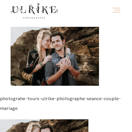
HOME
A PROPOS
PORTFOLIO
photograhe-tours-ulrike-photographe-seance-couple-
INFOS
mariage
JOURNAL