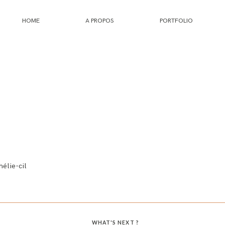
HOME
A PROPOS
PORTFOLIO
HOME
A PROPOS
PORTFOLIO
INFOS
́lie-cil
JOURNAL
WHAT'S NEXT ?