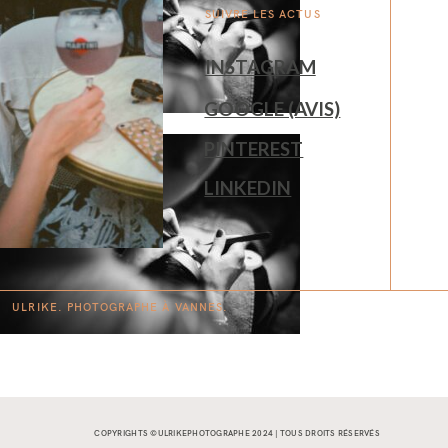
SUIVRE LES ACTUS
INSTAGRAM
GOOGLE (AVIS)
PINTEREST
LINKEDIN
ULRIKE. PHOTOGRAPHE À
V
A
N
NES.
COPYRIGHTS ©ULRIKEPHOTOGRAPHE 2024 | TOUS DROITS RÉSERVÉS