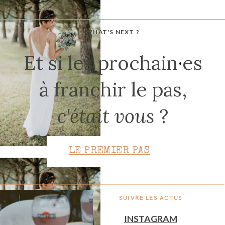
WHAT'S NEXT ?
CONTACT
Et si les prochain
·
es
à franchir le pas,
c'était vous
?
LE PREMIER PAS
SUIVRE LES ACTUS
INSTAGRAM