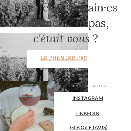
Et si les prochain
·
es
à franchir le pas,
CONTACT
c'était vous
?
LE PREMIER PAS
SUIVRE LES ACTUS
INSTAGRAM
LINKEDIN
GOOGLE (AVIS)