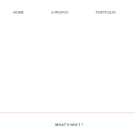
HOME
A PROPOS
PORTFOLIO
HOME
A PROPOS
PORTFOLIO
INFOS
JOURNAL
WHAT'S NEXT ?