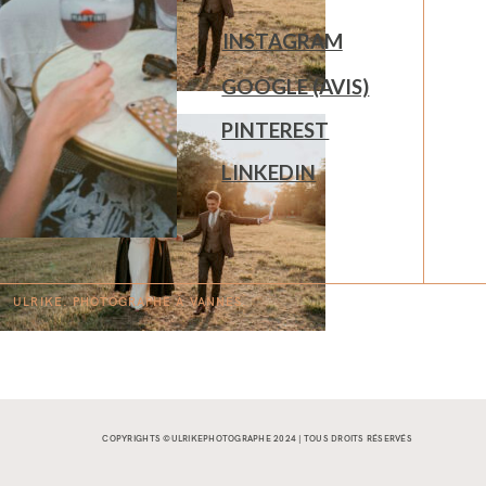
INSTAGRAM
GOOGLE (AVIS)
PINTEREST
LINKEDIN
ULRIKE. PHOTOGRAPHE À
V
A
N
NES.
COPYRIGHTS ©ULRIKEPHOTOGRAPHE 2024 | TOUS DROITS RÉSERVÉS