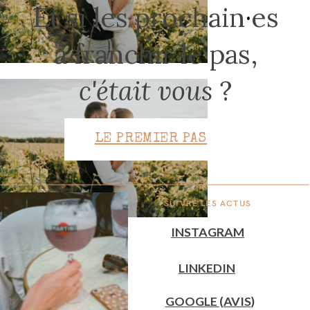
Et si les prochain
·
es
à franchir le pas,
CONTACT
c'était vous
?
LE PREMIER PAS
SUIVRE LES ACTUS
INSTAGRAM
LINKEDIN
GOOGLE (AVIS)