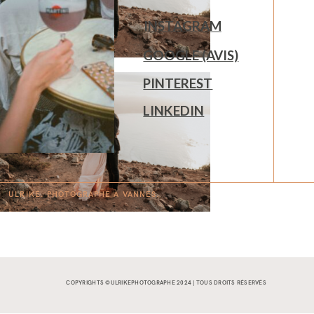
INSTAGRAM
GOOGLE (AVIS)
PINTEREST
LINKEDIN
ULRIKE. PHOTOGRAPHE À
V
A
N
NES.
COPYRIGHTS ©ULRIKEPHOTOGRAPHE 2024 | TOUS DROITS RÉSERVÉS