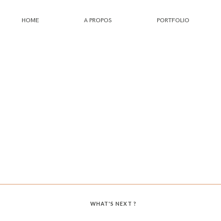
HOME
A PROPOS
PORTFOLIO
HOME
A PROPOS
PORTFOLIO
INFOS
JOURNAL
WHAT'S NEXT ?