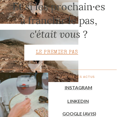
Et si les prochain
·
es
à franchir le pas,
CONTACT
c'était vous
?
LE PREMIER PAS
SUIVRE LES ACTUS
INSTAGRAM
LINKEDIN
GOOGLE (AVIS)