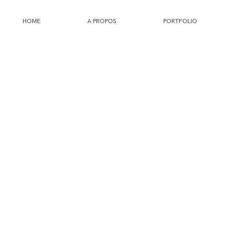
HOME
A PROPOS
PORTFOLIO
HOME
A PROPOS
PORTFOLIO
INFOS
JOURNAL