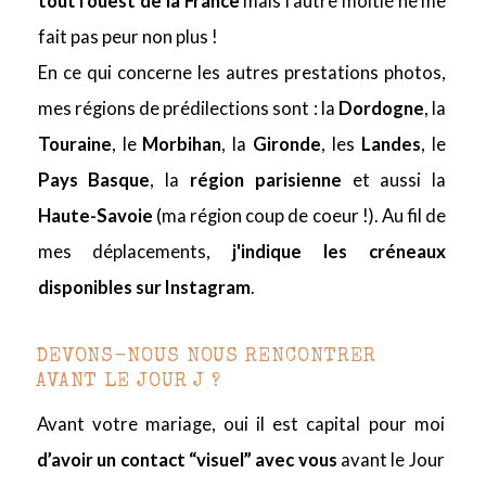
tout l’ouest de la France
mais l’autre moitié ne me
fait pas peur non plus !
En ce qui concerne les autres prestations photos,
mes régions de prédilections sont : la
Dordogne
, la
Touraine
, le
Morbihan
, la
Gironde
, les
Landes
, le
Pays Basque
, la
région parisienne
et aussi la
Haute-Savoie
(ma région coup de coeur !). Au fil de
mes déplacements,
j'indique les créneaux
disponibles sur
Instagram
.
DEVONS-NOUS NOUS RENCONTRER
AVANT LE JOUR J ?
Avant votre mariage, oui il est capital pour moi
d’avoir un contact “visuel” avec vous
avant le Jour