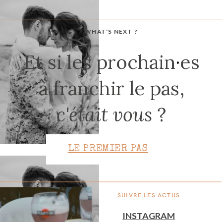
WHAT'S NEXT ?
CONTACT
Et si les prochain
·
es
à franchir le pas,
c'était vous
?
LE PREMIER PAS
SUIVRE LES ACTUS
INSTAGRAM