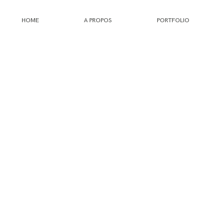
HOME
A PROPOS
PORTFOLIO
HOME
A PROPOS
PORTFOLIO
INFOS
JOURNAL