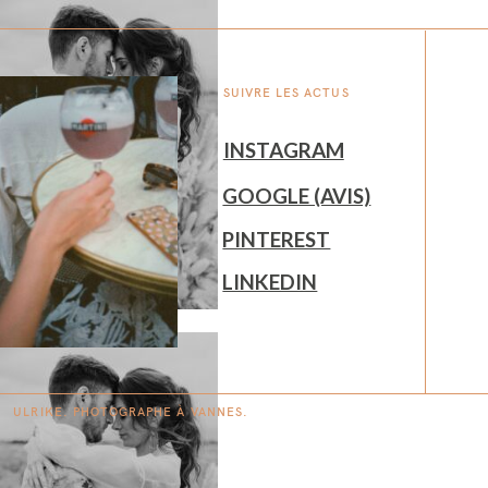
SUIVRE LES ACTUS
INSTAGRAM
GOOGLE (AVIS)
PINTEREST
LINKEDIN
ULRIKE. PHOTOGRAPHE À
V
A
N
NES.