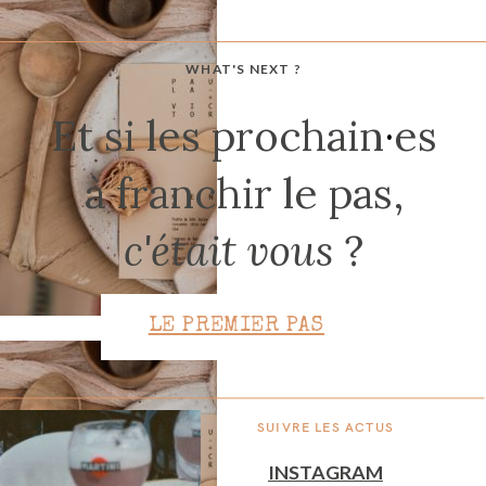
WHAT'S NEXT ?
CONTACT
Et si les prochain
·
es
à franchir le pas,
c'était vous
?
LE PREMIER PAS
SUIVRE LES ACTUS
INSTAGRAM