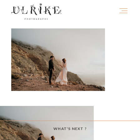
HOME
A PROPOS
PORTFOLIO
INFOS
WHAT'S NEXT ?
JOURNAL