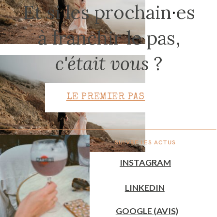
Et si les prochain
·
es
à franchir le pas,
CONTACT
c'était vous
?
LE PREMIER PAS
SUIVRE LES ACTUS
INSTAGRAM
LINKEDIN
GOOGLE (AVIS)