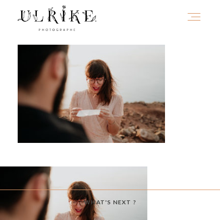
HOME
A PROPOS
PORTFOLIO
INFOS
WHAT'S NEXT ?
JOURNAL