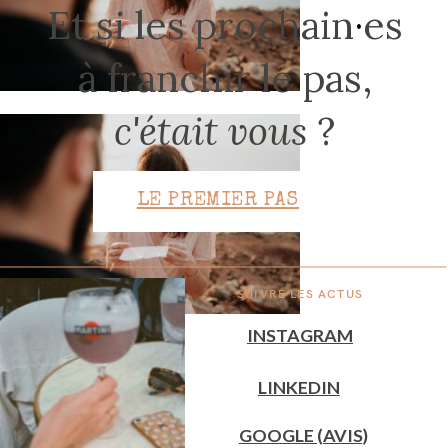
Et si les prochain
·
es
à franchir le pas,
CONTACT
c'était vous
?
LE PREMIER PAS
SUIVRE LES ACTUS
INSTAGRAM
LINKEDIN
GOOGLE (AVIS)