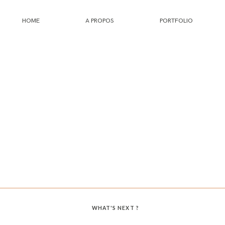
HOME
A PROPOS
PORTFOLIO
HOME
A PROPOS
PORTFOLIO
INFOS
JOURNAL
WHAT'S NEXT ?