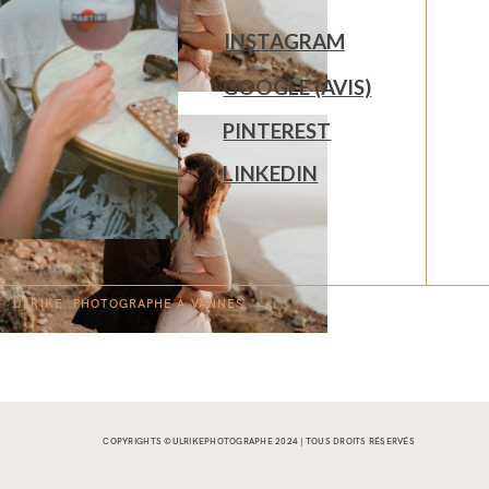
INSTAGRAM
GOOGLE (AVIS)
PINTEREST
LINKEDIN
ULRIKE. PHOTOGRAPHE À
V
A
N
NES.
COPYRIGHTS ©ULRIKEPHOTOGRAPHE 2024 | TOUS DROITS RÉSERVÉS