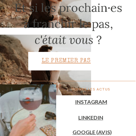
Et si les prochain
·
es
à franchir le pas,
CONTACT
c'était vous
?
LE PREMIER PAS
SUIVRE LES ACTUS
INSTAGRAM
LINKEDIN
GOOGLE (AVIS)