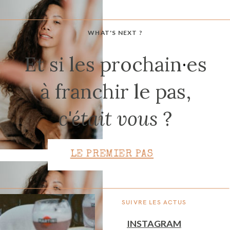
WHAT'S NEXT ?
CONTACT
Et si les prochain
·
es
à franchir le pas,
c'était vous
?
LE PREMIER PAS
SUIVRE LES ACTUS
INSTAGRAM