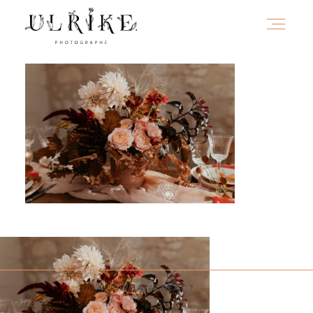
HOME
A PROPOS
PORTFOLIO
INFOS
WHAT'S NEXT ?
JOURNAL