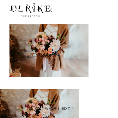
HOME
A PROPOS
PORTFOLIO
INFOS
WHAT'S NEXT ?
JOURNAL