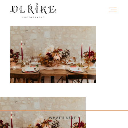
HOME
A PROPOS
PORTFOLIO
INFOS
WHAT'S NEXT ?
JOURNAL