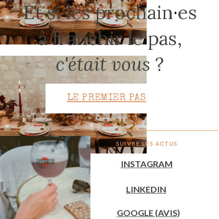
Et si les prochain
·
es
à franchir le pas,
CONTACT
c'était vous
?
LE PREMIER PAS
SUIVRE LES ACTUS
INSTAGRAM
LINKEDIN
GOOGLE (AVIS)