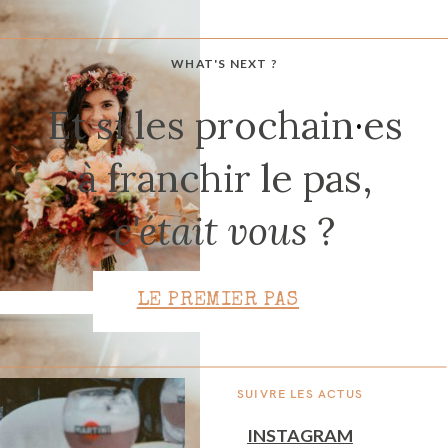
WHAT'S NEXT ?
CONTACT
Et si les prochain
·
es
à franchir le pas,
c'était vous
?
LE PREMIER PAS
SUIVRE LES ACTUS
INSTAGRAM