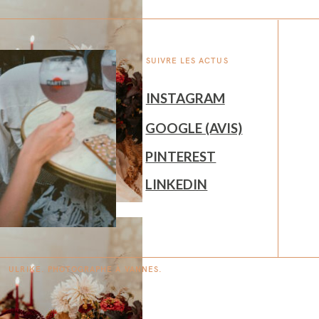
SUIVRE LES ACTUS
INSTAGRAM
GOOGLE (AVIS)
PINTEREST
LINKEDIN
ULRIKE. PHOTOGRAPHE À
V
A
N
NES.