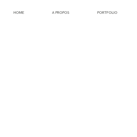
HOME
A PROPOS
PORTFOLIO
HOME
A PROPOS
PORTFOLIO
INFOS
JOURNAL