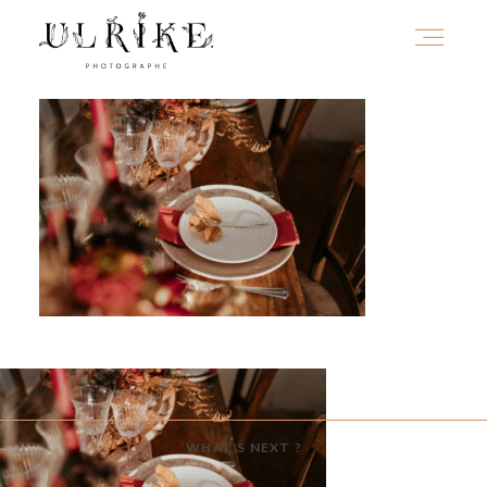
HOME
A PROPOS
PORTFOLIO
INFOS
WHAT'S NEXT ?
JOURNAL