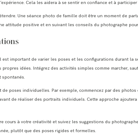
l’expérience. Cela les aidera à se sentir en confiance et à participer
tendre. Une séance photo de famille doit être un moment de partag
 attitude positive et en suivant les conseils du photographe pour 
ations
il est important de varier les poses et les configurations durant l
 propres idées. Intégrez des activités simples comme marcher, saut
t spontanés.
t de poses individuelles. Par exemple, commencez par des photos de
 avant de réaliser des portraits individuels. Cette approche ajouter
re cours à votre créativité et suivez les suggestions du photograph
anée, plutôt que des poses rigides et formelles.