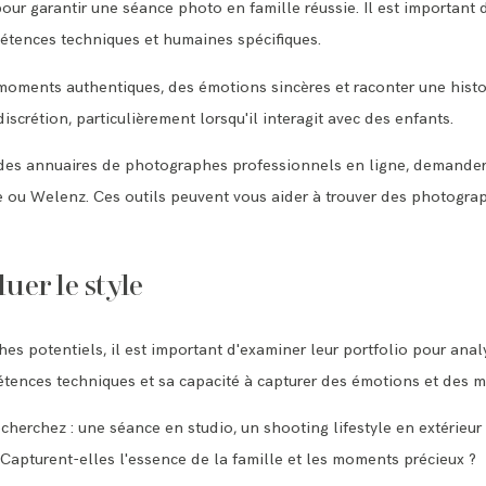
CONTACT
pour garantir une séance photo en famille réussie. Il est important
pétences techniques et humaines spécifiques.
moments authentiques, des émotions sincères et raconter une histoir
scrétion, particulièrement lorsqu'il interagit avec des enfants.
r des annuaires de photographes professionnels en ligne, demande
u Welenz. Ces outils peuvent vous aider à trouver des photograp
uer le style
s potentiels, il est important d'examiner leur portfolio pour analys
mpétences techniques et sa capacité à capturer des émotions et des
echerchez : une séance en studio, un shooting lifestyle en extérieu
 Capturent-elles l'essence de la famille et les moments précieux ?