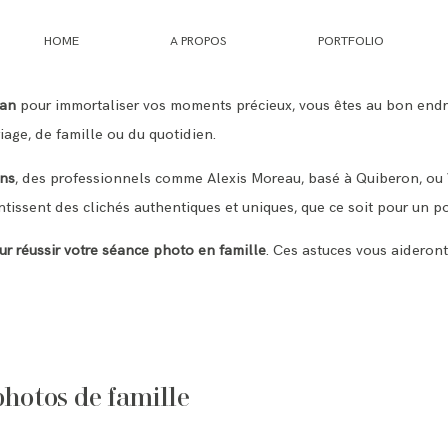
HOME
A PROPOS
PORTFOLIO
han
pour immortaliser vos moments précieux, vous êtes au bon endro
HOME
age, de famille ou du quotidien.
A PROPOS
ons
, des professionnels comme Alexis Moreau, basé à Quiberon, ou 
antissent des clichés authentiques et uniques, que ce soit pour un p
PORTFOLIO
ur réussir votre séance photo en famille
. Ces astuces vous aideront
INFOS
JOURNAL
photos de famille