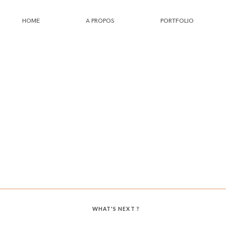
HOME
A PROPOS
PORTFOLIO
HOME
A PROPOS
PORTFOLIO
INFOS
JOURNAL
WHAT'S NEXT ?