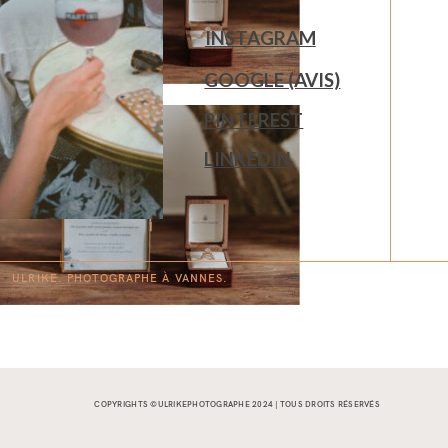
INSTAGRAM
GOOGLE (AVIS)
PINTEREST
LINKEDIN
ULRIKE. PHOTOGRAPHE À
V
A
N
NES.
COPYRIGHTS ©ULRIKEPHOTOGRAPHE 2024 | TOUS DROITS RÉSERVÉS