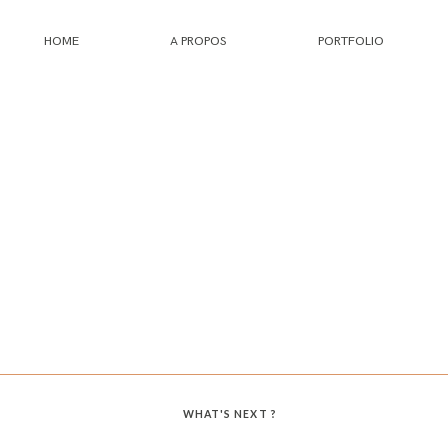
HOME
A PROPOS
PORTFOLIO
HOME
A PROPOS
PORTFOLIO
INFOS
JOURNAL
WHAT'S NEXT ?