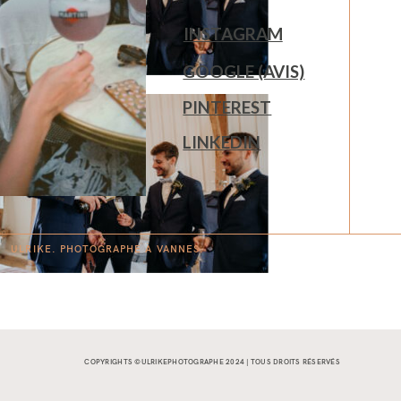
INSTAGRAM
GOOGLE (AVIS)
PINTEREST
LINKEDIN
ULRIKE. PHOTOGRAPHE À
V
A
N
NES.
COPYRIGHTS ©ULRIKEPHOTOGRAPHE 2024 | TOUS DROITS RÉSERVÉS