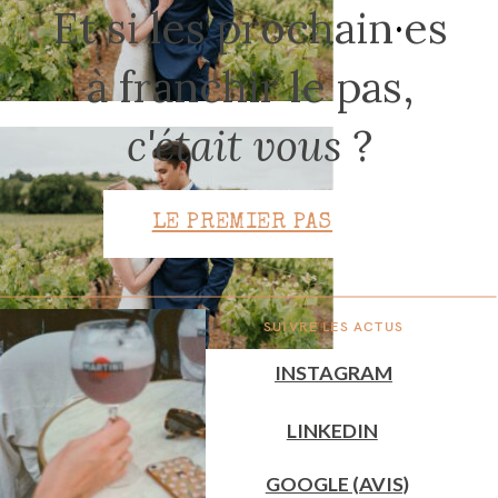
Et si les prochain
·
es
à franchir le pas,
CONTACT
c'était vous
?
LE PREMIER PAS
SUIVRE LES ACTUS
INSTAGRAM
LINKEDIN
GOOGLE (AVIS)