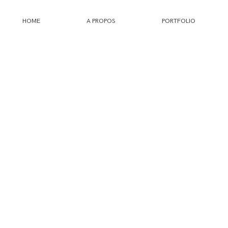
HOME
A PROPOS
PORTFOLIO
HOME
A PROPOS
PORTFOLIO
INFOS
JOURNAL