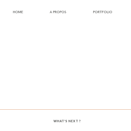
HOME
A PROPOS
PORTFOLIO
HOME
A PROPOS
PORTFOLIO
INFOS
JOURNAL
WHAT'S NEXT ?