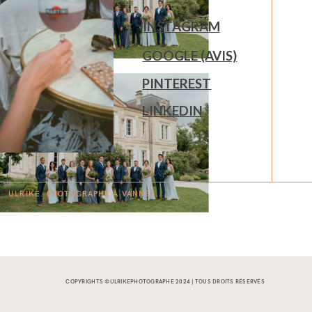
INSTAGRAM
GOOGLE (AVIS)
PINTEREST
LINKEDIN
ULRIKE. PHOTOGRAPHE À
V
A
N
NES.
COPYRIGHTS ©ULRIKEPHOTOGRAPHE 2024 | TOUS DROITS RÉSERVÉS