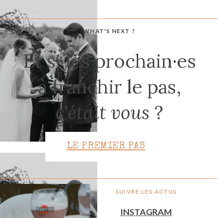
WHAT'S NEXT ?
CONTACT
Et si les prochain
·
es
à franchir le pas,
c'était vous
?
LE PREMIER PAS
SUIVRE LES ACTUS
INSTAGRAM