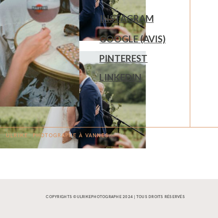
INSTAGRAM
GOOGLE (AVIS)
PINTEREST
LINKEDIN
ULRIKE. PHOTOGRAPHE À
V
A
N
NES.
COPYRIGHTS ©ULRIKEPHOTOGRAPHE 2024 | TOUS DROITS RÉSERVÉS