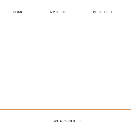
HOME
A PROPOS
PORTFOLIO
HOME
A PROPOS
PORTFOLIO
INFOS
JOURNAL
WHAT'S NEXT ?