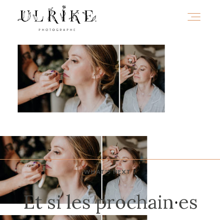
HOME
A PROPOS
PORTFOLIO
WHAT'S NEXT ?
INFOS
Et si les prochain
·
es
JOURNAL