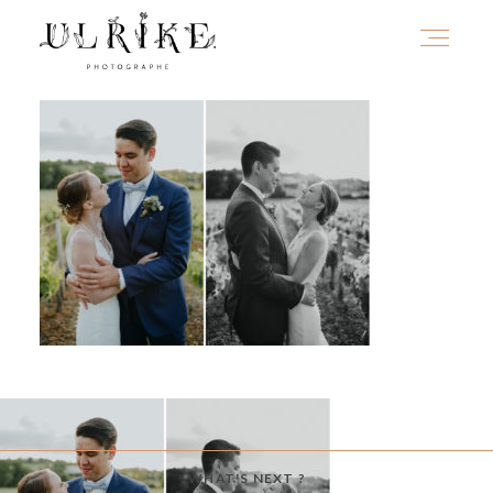
HOME
A PROPOS
PORTFOLIO
INFOS
JOURNAL
WHAT'S NEXT ?