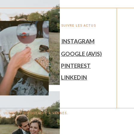
SUIVRE LES ACTUS
INSTAGRAM
GOOGLE (AVIS)
PINTEREST
LINKEDIN
ULRIKE. PHOTOGRAPHE À
V
A
N
NES.