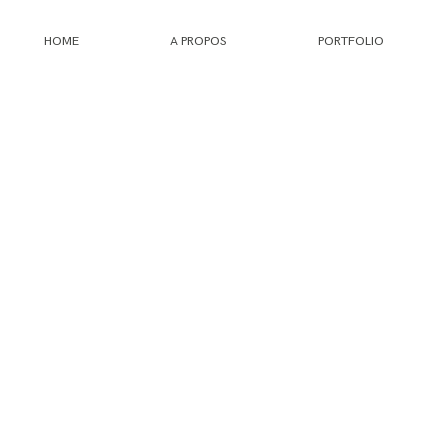
HOME
A PROPOS
PORTFOLIO
HOME
A PROPOS
PORTFOLIO
INFOS
JOURNAL