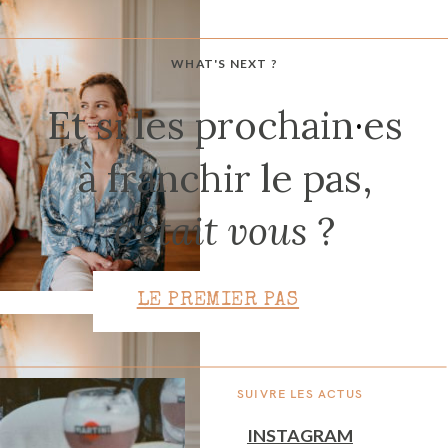
WHAT'S NEXT ?
CONTACT
Et si les prochain
·
es
à franchir le pas,
c'était vous
?
LE PREMIER PAS
SUIVRE LES ACTUS
INSTAGRAM