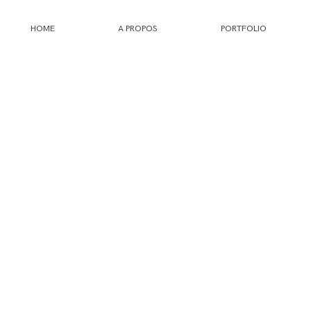
HOME
A PROPOS
PORTFOLIO
HOME
A PROPOS
PORTFOLIO
INFOS
JOURNAL