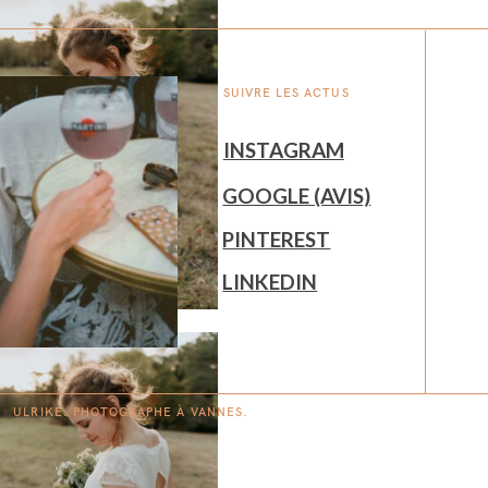
SUIVRE LES ACTUS
INSTAGRAM
GOOGLE (AVIS)
PINTEREST
LINKEDIN
ULRIKE. PHOTOGRAPHE À
V
A
N
NES.