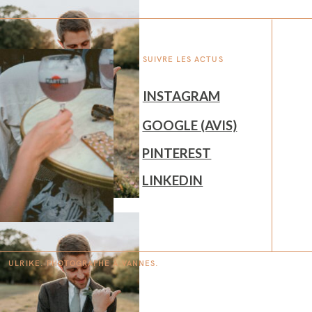
SUIVRE LES ACTUS
INSTAGRAM
GOOGLE (AVIS)
PINTEREST
LINKEDIN
ULRIKE. PHOTOGRAPHE À
V
A
N
NES.