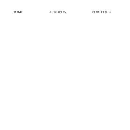
HOME
A PROPOS
PORTFOLIO
HOME
A PROPOS
PORTFOLIO
INFOS
JOURNAL