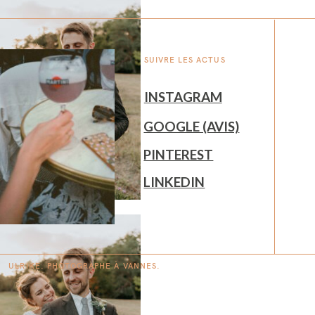
SUIVRE LES ACTUS
INSTAGRAM
GOOGLE (AVIS)
PINTEREST
LINKEDIN
ULRIKE. PHOTOGRAPHE À
V
A
N
NES.