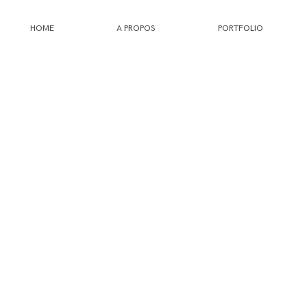
HOME
A PROPOS
PORTFOLIO
HOME
A PROPOS
PORTFOLIO
INFOS
JOURNAL