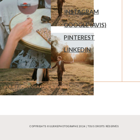
INSTAGRAM
GOOGLE (AVIS)
PINTEREST
LINKEDIN
ULRIKE. PHOTOGRAPHE À
V
A
N
NES.
COPYRIGHTS ©ULRIKEPHOTOGRAPHE 2024 | TOUS DROITS RÉSERVÉS