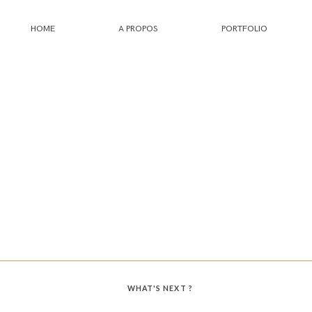
HOME
A PROPOS
PORTFOLIO
HOME
A PROPOS
PORTFOLIO
INFOS
JOURNAL
WHAT'S NEXT ?