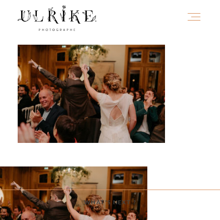
HOME
A PROPOS
PORTFOLIO
INFOS
WHAT'S NEXT ?
JOURNAL