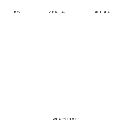
HOME
A PROPOS
PORTFOLIO
HOME
A PROPOS
PORTFOLIO
INFOS
JOURNAL
WHAT'S NEXT ?