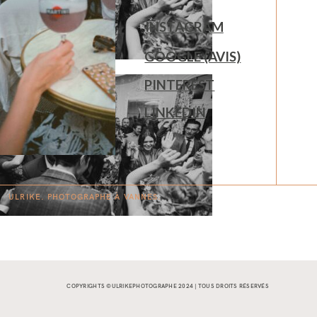
INSTAGRAM
GOOGLE (AVIS)
PINTEREST
LINKEDIN
ULRIKE. PHOTOGRAPHE À
V
A
N
NES.
COPYRIGHTS ©ULRIKEPHOTOGRAPHE 2024 | TOUS DROITS RÉSERVÉS