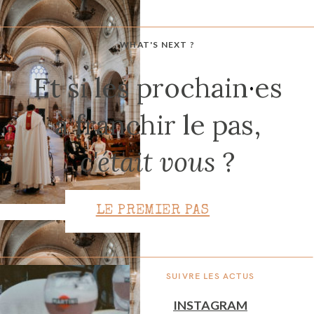
WHAT'S NEXT ?
CONTACT
Et si les prochain
·
es
à franchir le pas,
c'était vous
?
LE PREMIER PAS
SUIVRE LES ACTUS
INSTAGRAM