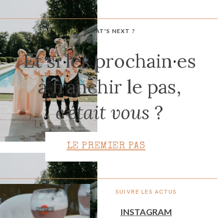
WHAT'S NEXT ?
CONTACT
Et si les prochain
·
es
à franchir le pas,
c'était vous
?
LE PREMIER PAS
SUIVRE LES ACTUS
INSTAGRAM