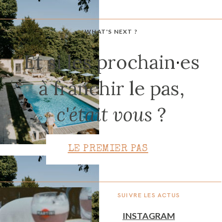
WHAT'S NEXT ?
CONTACT
Et si les prochain
·
es
à franchir le pas,
c'était vous
?
LE PREMIER PAS
SUIVRE LES ACTUS
INSTAGRAM