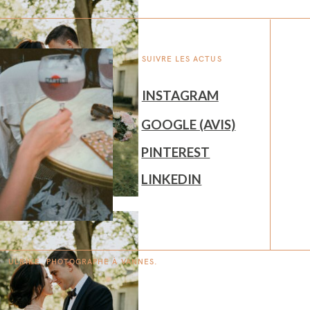
SUIVRE LES ACTUS
INSTAGRAM
GOOGLE (AVIS)
PINTEREST
LINKEDIN
ULRIKE. PHOTOGRAPHE À
V
A
N
NES.