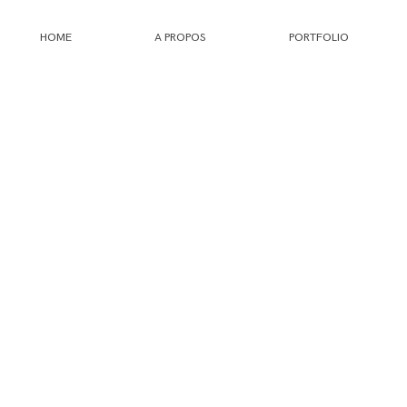
HOME
A PROPOS
PORTFOLIO
HOME
A PROPOS
PORTFOLIO
INFOS
JOURNAL