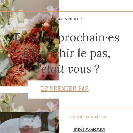
WHAT'S NEXT ?
CONTACT
Et si les prochain
·
es
à franchir le pas,
c'était vous
?
LE PREMIER PAS
SUIVRE LES ACTUS
INSTAGRAM