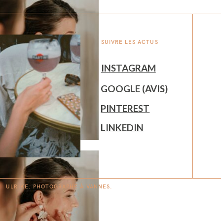
SUIVRE LES ACTUS
INSTAGRAM
GOOGLE (AVIS)
PINTEREST
LINKEDIN
ULRIKE. PHOTOGRAPHE À
V
A
N
NES.