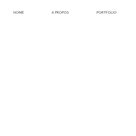
HOME
A PROPOS
PORTFOLIO
HOME
A PROPOS
PORTFOLIO
INFOS
JOURNAL