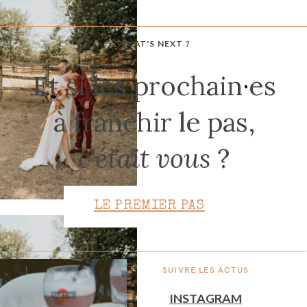
WHAT'S NEXT ?
CONTACT
Et si les prochain
·
es
à franchir le pas,
c'était vous
?
LE PREMIER PAS
SUIVRE LES ACTUS
INSTAGRAM